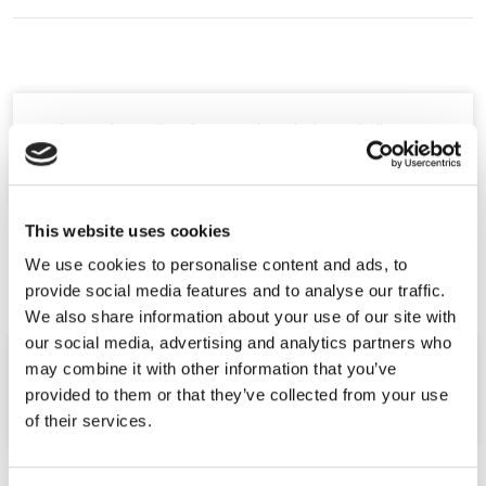
Oplev en hyggelig aften med veninderne, kollegerne
eller strikkeklubben i Fru Pedersens have og hjem.
This website uses cookies
We use cookies to personalise content and ads, to
provide social media features and to analyse our traffic.
We also share information about your use of our site with
our social media, advertising and analytics partners who
may combine it with other information that you’ve
Aftenen starter med en rundvisning i have og bolig,
provided to them or that they’ve collected from your use
herefter giver jeg en kop kaffe med brød.​
of their services.