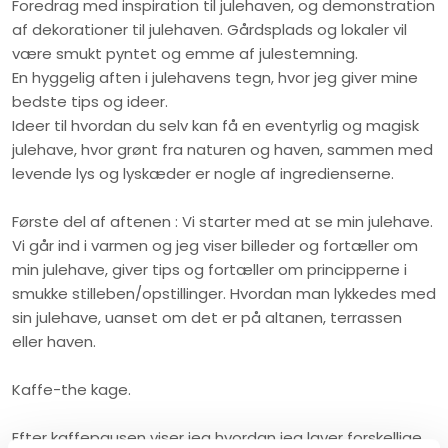
Foredrag med inspiration til julehaven​, og demonstration
af dekorationer til julehaven. Gårdsplads og lokaler vil
være smukt pyntet og emme af julestemning.
En hyggelig aften i julehavens tegn, hvor jeg giver mine
bedste tips og ideer.
Ideer til hvordan du selv kan få en eventyrlig og magisk
julehave, hvor grønt fra naturen og haven, sammen med
levende lys og lyskæder er nogle af ingredienserne.
Første del af aftenen : Vi starter med at se min julehave.
Vi går ind i varmen og jeg viser billeder og fortæller om
min julehave, giver tips og fortæller om principperne i
smukke stilleben/opstillinger. Hvordan man lykkedes med
sin julehave, uanset om det er på altanen, terrassen
eller haven.
Kaffe-the kage.
Efter kaffepausen viser jeg hvordan jeg laver forskellige