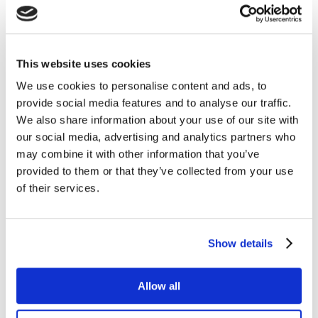
dekorationer til julehaven, samt kalender og
adventsdekoration.
Pris for aftenen 200 kr pr person, Tilmelding på
This website uses cookies
SafeTicket:
Køb billet her
We use cookies to personalise content and ads, to
​Først til mølle, da der er begrænset antal pladser.
provide social media features and to analyse our traffic.
Tilmelding er bindende.
We also share information about your use of our site with
Fru Pedersens have, Skalstrupvej 36, 7570 Vemb.
our social media, advertising and analytics partners who
may combine it with other information that you’ve
provided to them or that they’ve collected from your use
of their services.
Show details
Allow all