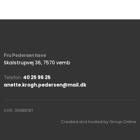
Fru Pedersen have
Skalstrupvej 36, 7570 vemb
40 25 96 25
Telefon:
​anette.krogh.pedersen@mail.dk
CVR​: 35988181
Created and hosted by Group Online